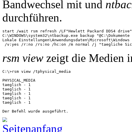
Bandwechsel mit und
ntba
durchführen.
start /wait rsm refresh /LF"Hewlett Packard DDS4 drive"

C:\WINDOWS\system32\ntbackup.exe backup "@C:\Dokumente 
Lokale Einstellungen\Anwendungsdaten\Microsoft\Windows 
rsm view
zeigt die Medien i
C:\>rsm view /tphysical_media

PHYSICAL_MEDIA

taeglich - 1

taeglich - 1

taeglich - 1

taeglich - 1

taeglich - 1
