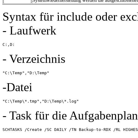
Systemwiederherstellung werden die ausgeschlossene
Syntax für include oder exc
- Laufwerk
C:,D:
- Verzeichnis
"C:\Temp","D:\Temp"
-Datei
"C:\Temp\*.tmp","D:\Temp\*.log"
- Task für die Aufgabenpla
SCHTASKS /Create /SC DAILY /TN Backup-to-RDX /RL HIGHES