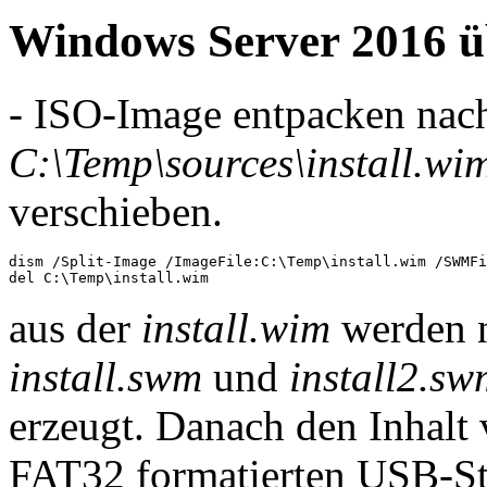
Windows Server 2016 üb
- ISO-Image entpacken na
C:\Temp\sources\install.wi
verschieben.
dism /Split-Image /ImageFile:C:\Temp\install.wim /SWMFi
del C:\Temp\install.wim
aus der
install.wim
werden n
install.swm
und
install2.sw
erzeugt. Danach den Inhalt
FAT32 formatierten USB-St