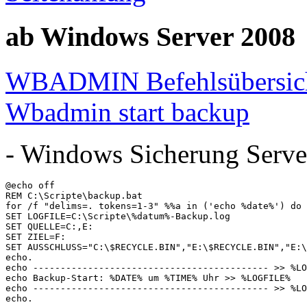
ab Windows Server 2008
WBADMIN Befehlsübersic
Wbadmin start backup
- Windows Sicherung Serv
@echo off

REM C:\Scripte\backup.bat

for /f "delims=. tokens=1-3" %%a in ('echo %date%') do 
SET LOGFILE=C:\Scripte\%datum%-Backup.log

SET QUELLE=C:,E:

SET ZIEL=F:

SET AUSSCHLUSS="C:\$RECYCLE.BIN","E:\$RECYCLE.BIN","E:\
echo.

echo ------------------------------------------- >> %LO
echo Backup-Start: %DATE% um %TIME% Uhr >> %LOGFILE%

echo ------------------------------------------- >> %LO
echo.
