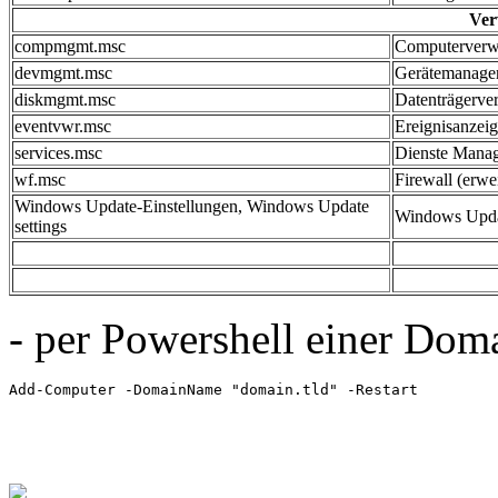
Ver
compmgmt.msc
Computerverw
devmgmt.msc
Gerätemanage
diskmgmt.msc
Datenträgerve
eventvwr.msc
Ereignisanzei
services.msc
Dienste Mana
wf.msc
Firewall (erwei
Windows Update-Einstellungen, Windows Update
Windows Upda
settings
- per Powershell einer Doma
Add-Computer -DomainName "domain.tld" -Restart