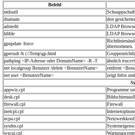
Befehl
ntdsutil
Schnappschuß
dsamain
den gesicherte
adsiedit
LDAP Browse
ldifde
LDAP Browse
Richtlinienän
gpupdate /force
übernommen.
gpresult /h c:\Temp\gp.html
Gruppenrichtli
pathping <IP-Adresse oder DomainName> -R -T
ähnlich
tracert
net localgroup Benutzer /delete <BenutzerName>
entfernt <Ben
net user <BenutzerName>
zeigt Infos u
Sy
appwiz.cpl
Programme un
desk.cpl
Bildschirmauf
firewall.cpl
Firewall
inetcpl.cpl
Internetoption
ncpa.cpl
Netzwerkkonfi
sysdm.cpl
Systemeigensc
wscui.cpl
Wartungscente