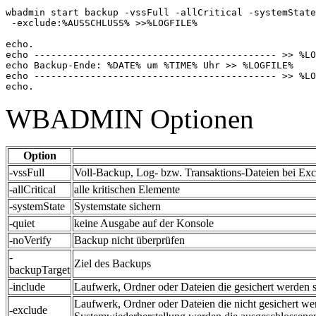
wbadmin start backup -vssFull -allCritical -systemState
 -exclude:%AUSSCHLUSS% >>%LOGFILE%

echo.

echo ------------------------------------------- >> %LO
echo Backup-Ende: %DATE% um %TIME% Uhr >> %LOGFILE%

echo ------------------------------------------- >> %LO
echo.
WBADMIN Optionen
Option
-vssFull
Voll-Backup, Log- bzw. Transaktions-Dateien bei Ex
-allCritical
alle kritischen Elemente
-systemState
Systemstate sichern
-quiet
keine Ausgabe auf der Konsole
-noVerify
Backup nicht überprüfen
-
Ziel des Backups
backupTarget
-include
Laufwerk, Ordner oder Dateien die gesichert werden s
Laufwerk, Ordner oder Dateien die nicht gesichert we
-exclude