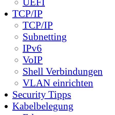
UEFI
TCP/IP
TCP/IP
Subnetting
IPv6
VoIP
Shell Verbindungen
VLAN einrichten
Security Tipps
Kabelbelegung