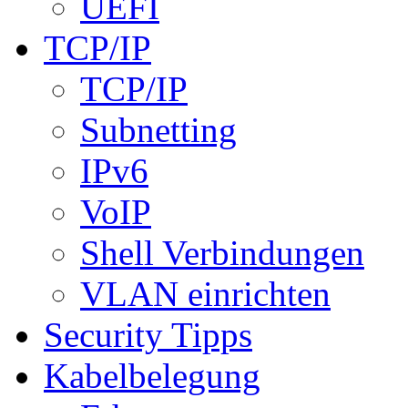
UEFI
TCP/IP
TCP/IP
Subnetting
IPv6
VoIP
Shell Verbindungen
VLAN einrichten
Security Tipps
Kabelbelegung