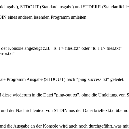
rdeingabe), STDOUT (Standardausgabe) und STDERR (Standardfehleraus
DIN eines anderen lesenden Programm umleiten.
r Konsole angezeigt z.B. "ls -l > files.txt" oder "ls -l 1> files.txt"
ror.txt"
male Programm Ausgabe (STDOUT) nach "ping-success.txt" geleitet.
diese wiederum in die Datei "ping-out.txt", ohne die Umleitung vo
llt und der Nachrichtentext von STDIN aus der Datei brieftext.txt über
 und die Ausgabe an der Konsole wird auch noch durchgeführt,.was mit