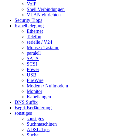
VoIP
Shell Verbindungen
VLAN einrichten
Security Tipps
Kabelbelegung
Ethernet
Telefon
serielle / V24
Mouse / Tastatur
paralell
SATA
SCSI
Power
USB
FireWire
Modem / Nullmodem
Monitor
Kabellängen
DNS Suffix
Begriffserläuterung
sonstiges
sonstiges
Suchmaschinen
ADSL-Tips
Suche