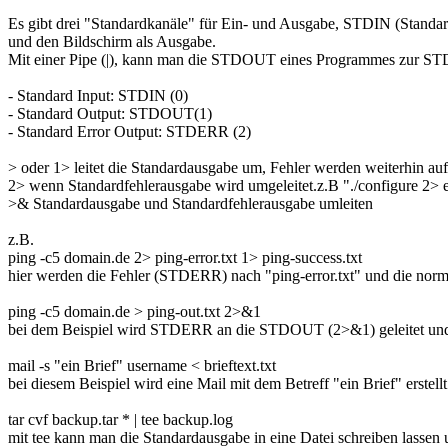
Es gibt drei "Standardkanäle" für Ein- und Ausgabe, STDIN (Standa
und den Bildschirm als Ausgabe.
Mit einer Pipe (|), kann man die STDOUT eines Programmes zur ST
- Standard Input: STDIN (0)
- Standard Output: STDOUT(1)
- Standard Error Output: STDERR (2)
> oder 1> leitet die Standardausgabe um, Fehler werden weiterhin auf de
2> wenn Standardfehlerausgabe wird umgeleitet.z.B "./configure 2> er
>& Standardausgabe und Standardfehlerausgabe umleiten
z.B.
ping -c5 domain.de 2> ping-error.txt 1> ping-success.txt
hier werden die Fehler (STDERR) nach "ping-error.txt" und die nor
ping -c5 domain.de > ping-out.txt 2>&1
bei dem Beispiel wird STDERR an die STDOUT (2>&1) geleitet und 
mail -s "ein Brief" username < brieftext.txt
bei diesem Beispiel wird eine Mail mit dem Betreff "ein Brief" erste
tar cvf backup.tar * | tee backup.log
mit tee kann man die Standardausgabe in eine Datei schreiben lassen