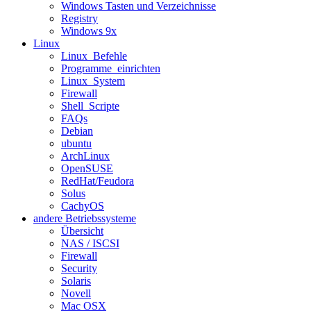
Windows Tasten und Verzeichnisse
Registry
Windows 9x
Linux
Linux_Befehle
Programme_einrichten
Linux_System
Firewall
Shell_Scripte
FAQs
Debian
ubuntu
ArchLinux
OpenSUSE
RedHat/Feudora
Solus
CachyOS
andere Betriebssysteme
Übersicht
NAS / ISCSI
Firewall
Security
Solaris
Novell
Mac OSX