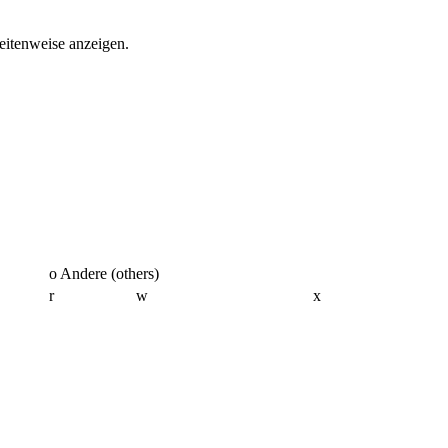
eitenweise anzeigen.
o Andere (others)
r
w
x