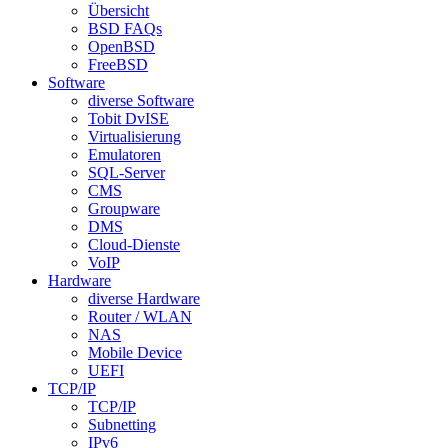
Übersicht
BSD FAQs
OpenBSD
FreeBSD
Software
diverse Software
Tobit DvISE
Virtualisierung
Emulatoren
SQL-Server
CMS
Groupware
DMS
Cloud-Dienste
VoIP
Hardware
diverse Hardware
Router / WLAN
NAS
Mobile Device
UEFI
TCP/IP
TCP/IP
Subnetting
IPv6