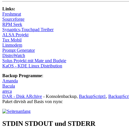
Links:
Freshmeat
Sourceforge
RPM Seek
Synaptics-Touchpad Treiber
ALSA Projekt
Tux Mobil
Linmodem
Prompt Generator
DistroWatch
Solus Projekt mit Mate und Budgie
KaOS - KDE Linux Distribution
Backup Programme
:
Amanda
Bacula
areca
DAR - Disk ARchive
- Konsolenbackup,
BackupScript1
,
BackupScr
Paket dirvish auf Basis von rsync
STDIN STDOUT und STDERR