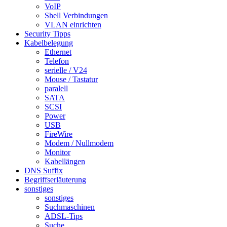
VoIP
Shell Verbindungen
VLAN einrichten
Security Tipps
Kabelbelegung
Ethernet
Telefon
serielle / V24
Mouse / Tastatur
paralell
SATA
SCSI
Power
USB
FireWire
Modem / Nullmodem
Monitor
Kabellängen
DNS Suffix
Begriffserläuterung
sonstiges
sonstiges
Suchmaschinen
ADSL-Tips
Suche