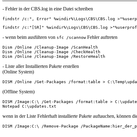
- Fehler in der CBS.log in eine Datei schreiben
findstr /c:", Error" %windir%\Logs\CBS\CBS.log >"%userp
findstr /c:"[SR]" %windir%\Logs\CBS\CBS.log >"%userprof
- wenn beim ausführen von
Fehler auftreten
sfc /scannow
Dism /Online /Cleanup-Image /ScanHealth

Dism /Online /Cleanup-Image /CheckHealth

Dism /Online /Cleanup-Image /RestoreHealth
- Liste aller Installierten Pakete erstellen
(Online System)
DISM /Online /Get-Packages /format:table > C:\Temp\upda
(Offline System)
DISM /Image:C:\ /Get-Packages /format:table > C:\update
Notepad C:\updates.txt
wenn in der Liste Fehlerhaft installierte Pakete auftauchen, können die
DISM /Image:C:\ /Remove-Package /PackageName:hier_der_p