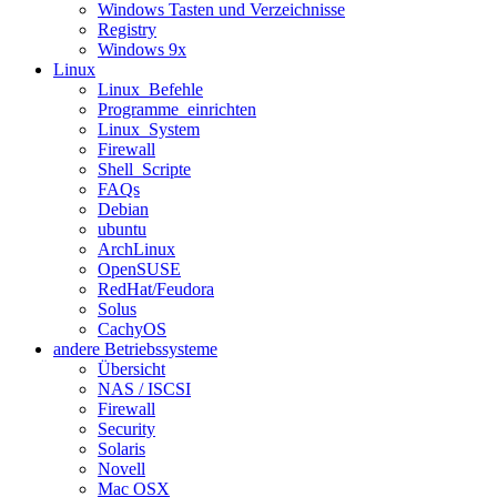
Windows Tasten und Verzeichnisse
Registry
Windows 9x
Linux
Linux_Befehle
Programme_einrichten
Linux_System
Firewall
Shell_Scripte
FAQs
Debian
ubuntu
ArchLinux
OpenSUSE
RedHat/Feudora
Solus
CachyOS
andere Betriebssysteme
Übersicht
NAS / ISCSI
Firewall
Security
Solaris
Novell
Mac OSX