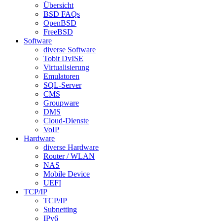
Übersicht
BSD FAQs
OpenBSD
FreeBSD
Software
diverse Software
Tobit DvISE
Virtualisierung
Emulatoren
SQL-Server
CMS
Groupware
DMS
Cloud-Dienste
VoIP
Hardware
diverse Hardware
Router / WLAN
NAS
Mobile Device
UEFI
TCP/IP
TCP/IP
Subnetting
IPv6