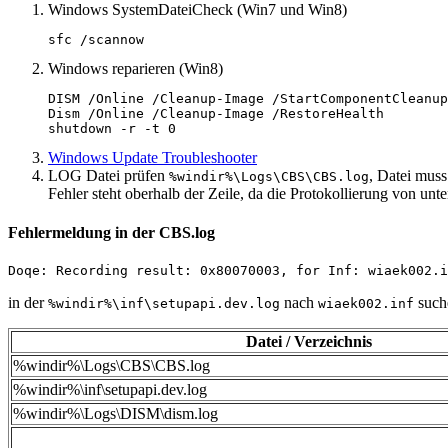
Windows SystemDateiCheck (Win7 und Win8)
sfc /scannow
Windows reparieren (Win8)
DISM /Online /Cleanup-Image /StartComponentCleanup

Dism /Online /Cleanup-Image /RestoreHealth

shutdown -r -t 0
Windows Update Troubleshooter
LOG Datei prüfen
, Datei muss
%windir%\Logs\CBS\CBS.log
Fehler steht oberhalb der Zeile, da die Protokollierung von unte
Fehlermeldung in der CBS.log
Doqe: Recording result: 0x80070003, for Inf: wiaek002.i
in der
nach
suche
%windir%\inf\setupapi.dev.log
wiaek002.inf
Datei / Verzeichnis
%windir%\Logs\CBS\CBS.log
%windir%\inf\setupapi.dev.log
%windir%\Logs\DISM\dism.log