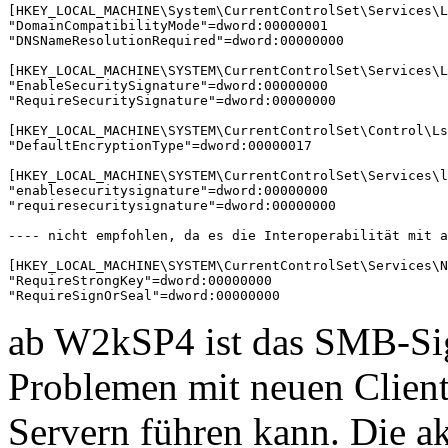
[HKEY_LOCAL_MACHINE\System\CurrentControlSet\Services\L
"DomainCompatibilityMode"=dword:00000001

"DNSNameResolutionRequired"=dword:00000000

[HKEY_LOCAL_MACHINE\SYSTEM\CurrentControlSet\Services\L
"EnableSecuritySignature"=dword:00000000

"RequireSecuritySignature"=dword:00000000

[HKEY_LOCAL_MACHINE\SYSTEM\CurrentControlSet\Control\Ls
"DefaultEncryptionType"=dword:00000017

[HKEY_LOCAL_MACHINE\SYSTEM\CurrentControlSet\Services\l
"enablesecuritysignature"=dword:00000000

"requiresecuritysignature"=dword:00000000

---- nicht empfohlen, da es die Interoperabilität mit a
[HKEY_LOCAL_MACHINE\SYSTEM\CurrentControlSet\Services\N
"RequireStrongKey"=dword:00000000

"RequireSignOrSeal"=dword:00000000
ab W2kSP4 ist das SMB-Si
Problemen mit neuen Client
Servern führen kann. Die ak