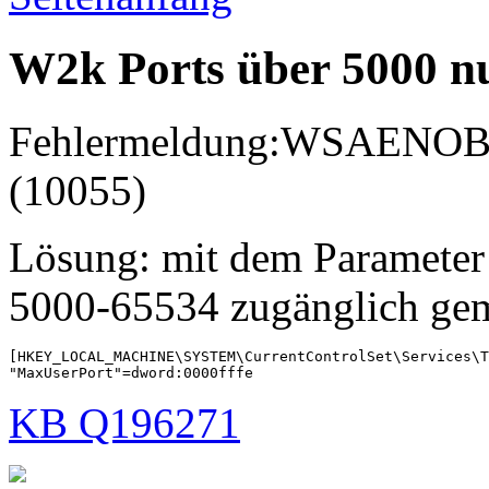
W2k Ports über 5000 n
Fehlermeldung:WSAENOBUFS
(10055)
Lösung: mit dem Parameter
5000-65534 zugänglich gem
[HKEY_LOCAL_MACHINE\SYSTEM\CurrentControlSet\Services\T
"MaxUserPort"=dword:0000fffe
KB Q196271