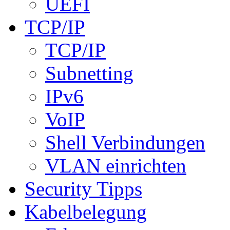
UEFI
TCP/IP
TCP/IP
Subnetting
IPv6
VoIP
Shell Verbindungen
VLAN einrichten
Security Tipps
Kabelbelegung