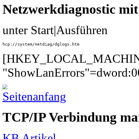
Netzwerkdiagnostic mi
unter Start|Ausführen
hcp://system/netdiag/dglogs.htm
[HKEY_LOCAL_MACHINE\SY
"ShowLanErrors"=dword:
TCP/IP Verbindung ma
KB Artikel