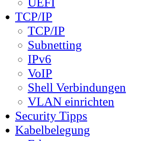
UEFI
TCP/IP
TCP/IP
Subnetting
IPv6
VoIP
Shell Verbindungen
VLAN einrichten
Security Tipps
Kabelbelegung