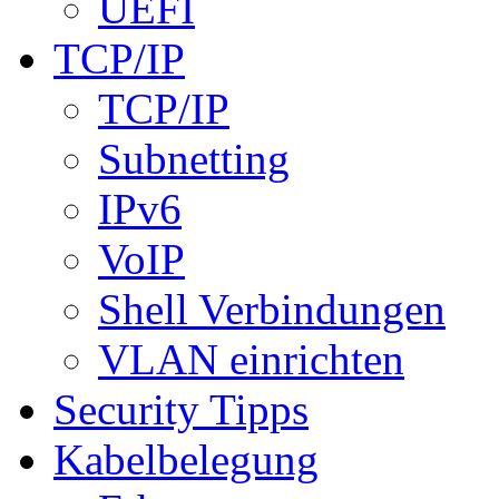
UEFI
TCP/IP
TCP/IP
Subnetting
IPv6
VoIP
Shell Verbindungen
VLAN einrichten
Security Tipps
Kabelbelegung