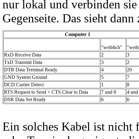
nur lokal und verbinden si
Gegenseite. Das sieht dann 
Computer 1
"weiblich"
"weib
RxD Receive Data
2
3
TxD Transmit Data
3
2
DTR Data Terminal Ready
4
20
GND System Ground
5
7
DCD Carrier Detect
1
8
RTS Request to Send + CTS Clear to Data
7 und 8
4 und
DSR Data Set Ready
6
6
Ein solches Kabel ist nicht