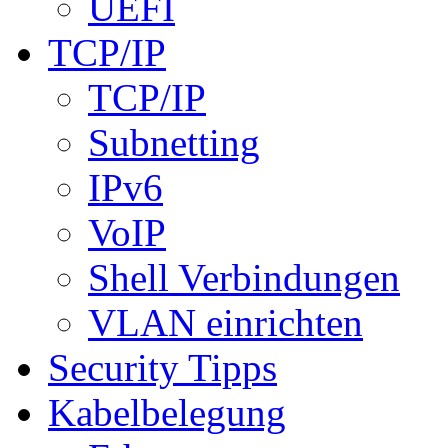
UEFI
TCP/IP
TCP/IP
Subnetting
IPv6
VoIP
Shell Verbindungen
VLAN einrichten
Security Tipps
Kabelbelegung