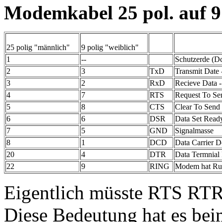
Modemkabel 25 pol. auf 9 p
25 polig "männlich"
9 polig "weiblich"
1
--
Schutzerde (Dc
2
3
TxD
Transmit Date
3
2
RxD
Recieve Data 
4
7
RTS
Request To Se
5
8
CTS
Clear To Send
6
6
DSR
Data Set Ready 
7
5
GND
Signalmasse
8
1
DCD
Data Carrier D
20
4
DTR
Data Termnial R
22
9
RING
Modem hat Ruf
Eigentlich müsste RTS RTR 
Diese Bedeutung hat es bei