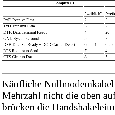
Computer 1
"weiblich"
"weib
RxD Receive Data
2
3
TxD Transmit Data
3
2
DTR Data Terminal Ready
4
20
GND System Ground
5
7
DSR Data Set Ready + DCD Carrier Detect
6 und 1
6 und
RTS Request to Send
7
4
CTS Clear to Data
8
5
Käufliche Nullmodemkabel b
Mehrzahl nicht die oben au
brücken die Handshakeleit