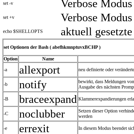
Verbose Modus 
set -v
Verbose Modus 
set +v
aktuell gesetzt
echo $SHELLOPTS
set Optionen der Bash ( abefhkmnptuvxBCHP )
Option
Name
allexport
-a
neu definierte oder verändert
notify
bewirkt, dass Meldungen von 
-b
Ausgabe des nächsten Promp
braceexpand
-B
Klammerexpandierungen erlau
noclubber
Setzen dieser Option verhind
-C
werden
errexit
-e
In diesem Modus beendet sich