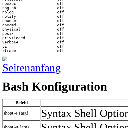
noexec			off

noglob			off

nolog			off

notify			off

nounset			off

onecmd			off

physical		off

posix			off

privileged		off

verbose			off

vi			off

Bash Konfiguration
Befehl
Syntax Shell Option
shopt -s {arg}
Syntax Shell Option
shopt -u {arg}