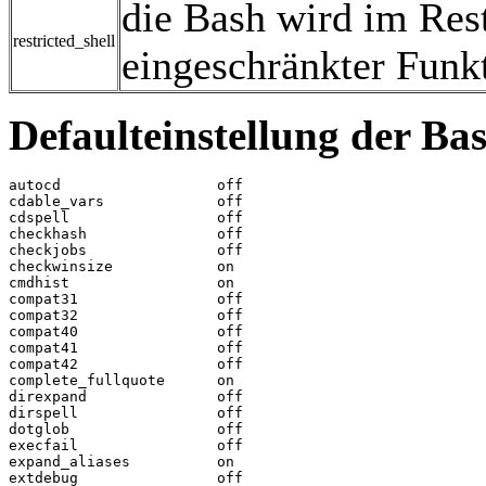
die Bash wird im Res
restricted_shell
eingeschränkter Funkt
Defaulteinstellung der Ba
autocd			off

cdable_vars		off

cdspell			off

checkhash		off

checkjobs		off

checkwinsize		on

cmdhist			on

compat31		off

compat32		off

compat40		off

compat41		off

compat42		off

complete_fullquote	on

direxpand		off

dirspell		off

dotglob			off

execfail		off

expand_aliases		on

extdebug		off
