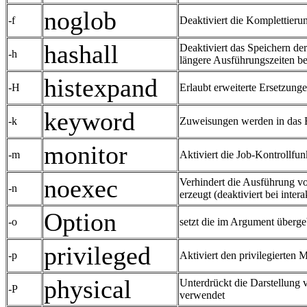
noglob
-f
Deaktiviert die Komplettieru
hashall
Deaktiviert das Speichern der
-h
längere Ausführungszeiten be
histexpand
-H
Erlaubt erweiterte Ersetzunge
keyword
-k
Zuweisungen werden in das 
monitor
-m
Aktiviert die Job-Kontrollfun
noexec
Verhindert die Ausführung v
-n
erzeugt (deaktiviert bei intera
Option
-o
setzt die im Argument überge
privileged
-p
Aktiviert den privilegierten 
physical
Unterdrückt die Darstellung 
-P
verwendet