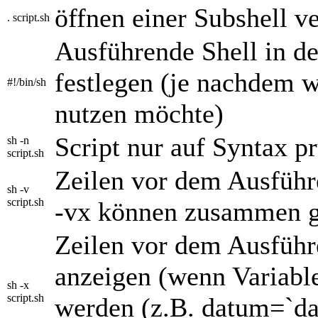
öffnen einer Subshell v
. script.sh
Ausführende Shell in der
festlegen (je nachdem w
#!/bin/sh
nutzen möchte)
Script nur auf Syntax p
sh -n
script.sh
Zeilen vor dem Ausführ
sh -v
script.sh
-vx können zusammen g
Zeilen vor dem Ausführe
anzeigen (wenn Variable
sh -x
script.sh
werden (z.B. datum=`dat