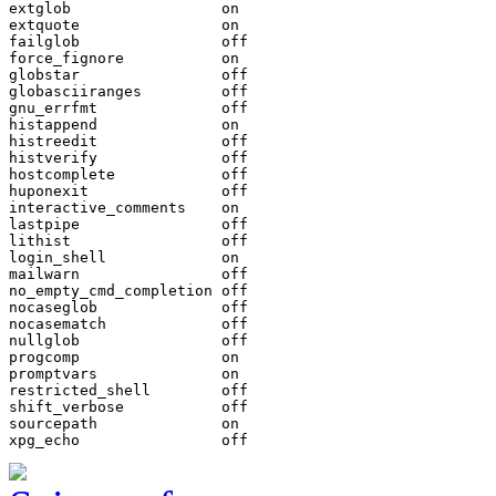
extglob			on

extquote		on

failglob		off

force_fignore		on

globstar		off

globasciiranges		off

gnu_errfmt		off

histappend		on

histreedit		off

histverify		off

hostcomplete		off

huponexit		off

interactive_comments	on

lastpipe		off

lithist			off

login_shell		on

mailwarn		off

no_empty_cmd_completion	off

nocaseglob		off

nocasematch		off

nullglob		off

progcomp		on

promptvars		on

restricted_shell	off

shift_verbose		off

sourcepath		on

xpg_echo		off