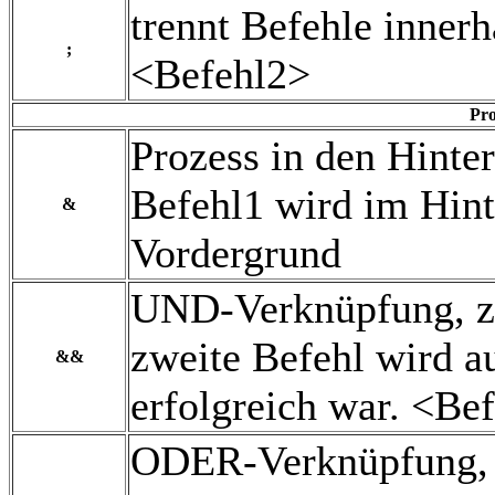
trennt Befehle innerh
;
<Befehl2>
Pro
Prozess in den Hint
Befehl1 wird im Hint
&
Vordergrund
UND-Verknüpfung, zw
zweite Befehl wird a
&&
erfolgreich war. <B
ODER-Verknüpfung, z