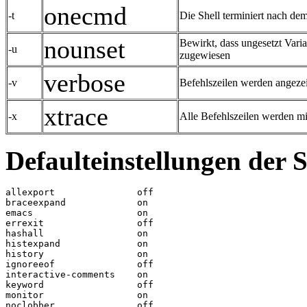
onecmd
-t
Die Shell terminiert nach de
nounset
Bewirkt, dass ungesetzt Vari
-u
zugewiesen
verbose
-v
Befehlszeilen werden angezei
xtrace
-x
Alle Befehlszeilen werden mi
Defaulteinstellungen der 
allexport		off

braceexpand		on

emacs			on

errexit			off

hashall			on

histexpand		on

history			on

ignoreeof		off

interactive-comments	on

keyword			off

monitor			on

noclobber		off
