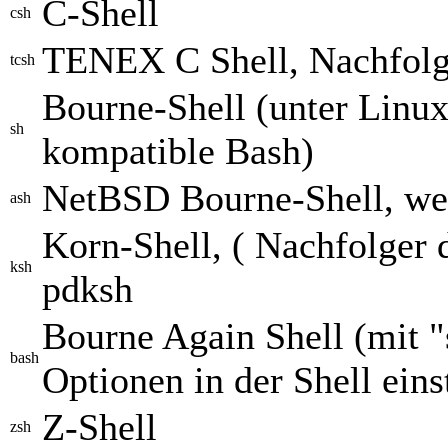
C-Shell
csh
TENEX C Shell, Nachfolge
tcsh
Bourne-Shell (unter Linux
sh
kompatible Bash)
NetBSD Bourne-Shell, wese
ash
Korn-Shell, ( Nachfolger 
ksh
pdksh
Bourne Again Shell (mit 
bash
Optionen in der Shell eins
Z-Shell
zsh