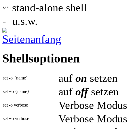
stand-alone shell
sash
u.s.w.
...
Shellsoptionen
auf
on
setzen
set -o {name}
auf
off
setzen
set +o {name}
Verbose Modus 
set -o verbose
Verbose Modus 
set +o verbose