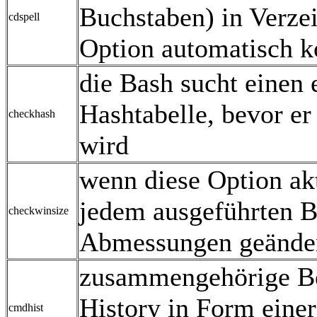
Buchstaben) in Verze
cdspell
Option automatisch ko
die Bash sucht einen 
Hashtabelle, bevor e
checkhash
wird
wenn diese Option akti
jedem ausgeführten Be
checkwinsize
Abmessungen geänder
zusammengehörige Bef
History in Form einer
cmdhist