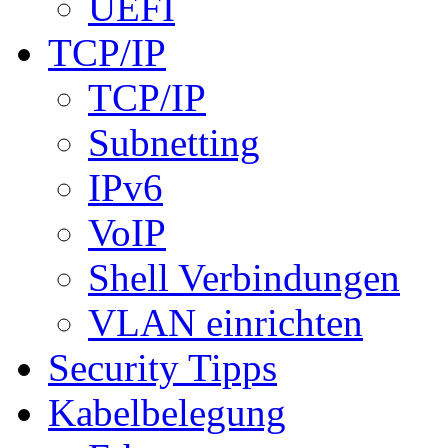
UEFI
TCP/IP
TCP/IP
Subnetting
IPv6
VoIP
Shell Verbindungen
VLAN einrichten
Security Tipps
Kabelbelegung