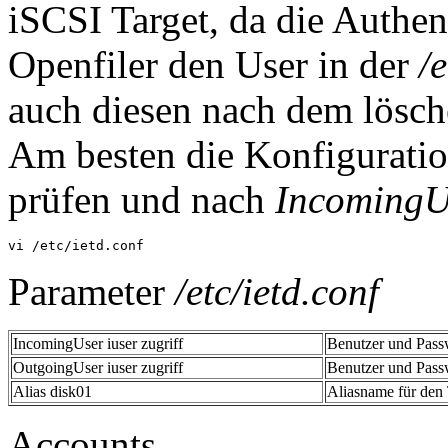
iSCSI Target, da die Authent
Openfiler den User in der
/
auch diesen nach dem lösc
Am besten die Konfigurati
prüfen und nach
IncomingU
vi /etc/ietd.conf
Parameter
/etc/ietd.conf
IncomingUser iuser zugriff
Benutzer und Passw
OutgoingUser iuser zugriff
Benutzer und Passw
Alias disk01
Aliasname für den 
Accounts