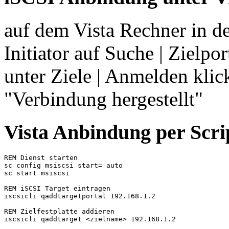
auf dem Vista Rechner in d
Initiator auf Suche | Zielpo
unter Ziele | Anmelden klick
"Verbindung hergestellt"
Vista Anbindung per Scri
REM Dienst starten

sc config msiscsi start= auto

sc start msiscsi

REM iSCSI Target eintragen

iscsicli qaddtargetportal 192.168.1.2

REM Zielfestplatte addieren

iscsicli qaddtarget <zielname> 192.168.1.2
