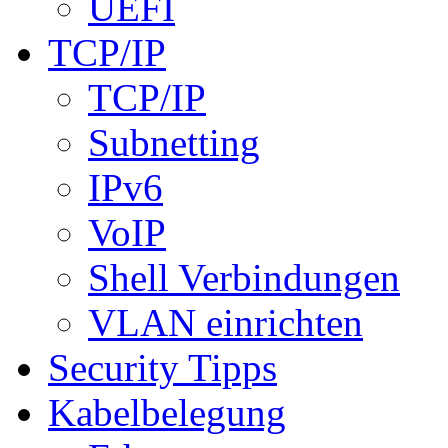
UEFI
TCP/IP
TCP/IP
Subnetting
IPv6
VoIP
Shell Verbindungen
VLAN einrichten
Security Tipps
Kabelbelegung