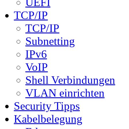
UEFI
TCP/IP
TCP/IP
Subnetting
IPv6
VoIP
Shell Verbindungen
VLAN einrichten
Security Tipps
Kabelbelegung