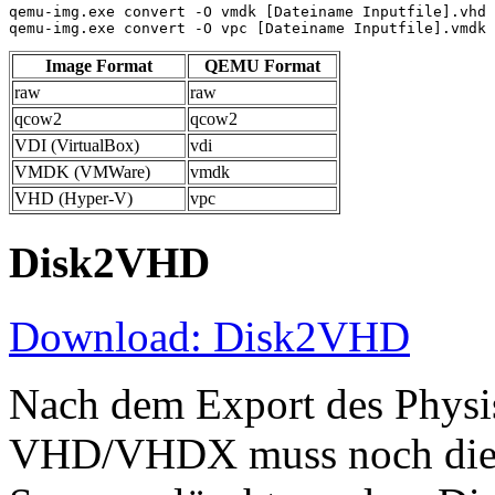
qemu-img.exe convert -O vmdk [Dateiname Inputfile].vhd 
qemu-img.exe convert -O vpc [Dateiname Inputfile].vmdk 
Image Format
QEMU Format
raw
raw
qcow2
qcow2
VDI (VirtualBox)
vdi
VMDK (VMWare)
vmdk
VHD (Hyper-V)
vpc
Disk2VHD
Download: Disk2VHD
Nach dem Export des Physis
VHD/VHDX muss noch die 