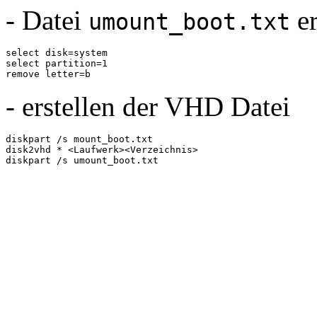
- Datei
er
umount_boot.txt
select disk=system

select partition=1

remove letter=b
- erstellen der VHD Datei
diskpart /s mount_boot.txt

disk2vhd * <Laufwerk><Verzeichnis>

diskpart /s umount_boot.txt