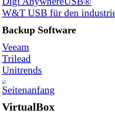
Digi AnywhereUSB®
W&T USB für den industrie
Backup Software
Veeam
Trilead
Unitrends
VirtualBox