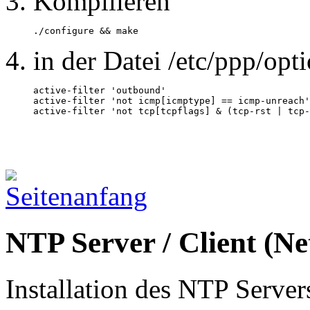
Kompilieren
./configure && make
in der Datei /etc/ppp/opt
active-filter 'outbound'

active-filter 'not icmp[icmptype] == icmp-unreach'

active-filter 'not tcp[tcpflags] & (tcp-rst | tcp-
NTP Server / Client (N
Installation des NTP Server