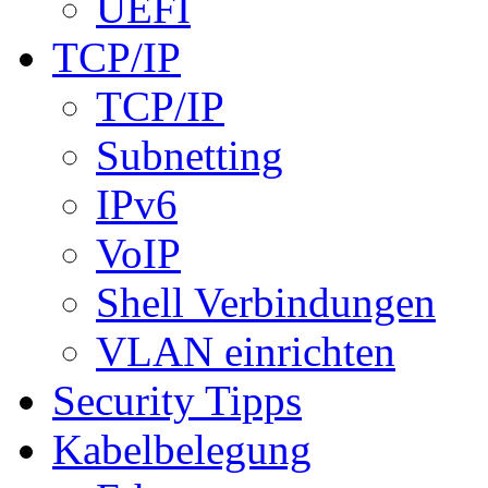
UEFI
TCP/IP
TCP/IP
Subnetting
IPv6
VoIP
Shell Verbindungen
VLAN einrichten
Security Tipps
Kabelbelegung