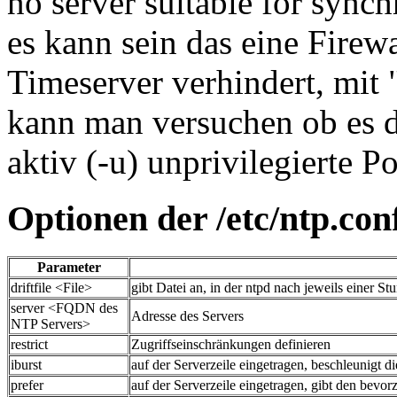
no server suitable for sync
es kann sein das eine Firew
Timeserver verhindert, mit 
kann man versuchen ob es 
aktiv (-u) unprivilegierte P
Optionen der /etc/ntp.con
Parameter
driftfile <File>
gibt Datei an, in der ntpd nach jeweils einer S
server <FQDN des
Adresse des Servers
NTP Servers>
restrict
Zugriffseinschränkungen definieren
iburst
auf der Serverzeile eingetragen, beschleunigt di
prefer
auf der Serverzeile eingetragen, gibt den bevor