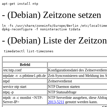
apt-get install ntp
- (Debian) Zeitzone setzen
ln -fs /usr/share/zoneinfo/Europe/Berlin /etc/localtime

dpkg-reconfigure -f noninteractive tzdata
- (Debian) Liste der Zeitzo
 timedatectl list-timezones
Befehl
/etc/ntp.conf
Konfigurationsdatei des Zeitserverdien
ntpdate -v -s ptbtime1.ptb.de
Zeit-Syncronisieren und Meldung ins Sy
ntpd
Zeitserverdienst
service ntp start
NTP Daemon starten
ntpq -p
NTP Statusabfrage
ntpdc -n -c monlist <NTP-
NTP Serverliste ausgeben, diese Abfrage
Server-IP>
2013-5211
genutzt werden kann.