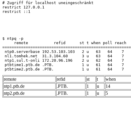
# Zugriff für localhost uneingeschränkt

restrict 127.0.0.1
$ ntpq -p

     remote           refid      st t when poll reach  
=======================================================
 ntp0.serverbase 192.53.103.103   2 u   63   64    7   
 nl1.tomhek.net  31.3.104.60      3 u   63   64    7   
 ntp1.sul.t-onli 172.20.96.196    2 u   62   64    7   
 ptbtime1.ptb.de .PTB.            1 u   61   64    7   
 ptbtime2.ptb.de .PTB.            1 u   61   64    7   
remote
refid
st
t
when
ntp1.ptb.de
.PTB.
1
u
14
ntp2.ptb.de
.PTB.
1
u
5