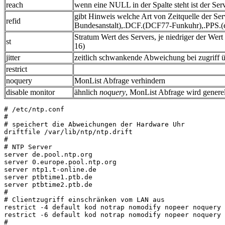
reach
wenn eine NULL in der Spalte steht ist der Ser
gibt Hinweis welche Art von Zeitquelle der Se
refid
Bundesanstalt),.DCF.(DCF77-Funkuhr),.PPS.(ei
Stratum Wert des Servers, je niedriger der Wert
st
16)
jitter
zeitlich schwankende Abweichung bei zugriff ü
restrict
noquery
MonList Abfrage verhindern
disable monitor
ähnlich
noquery
, MonList Abfrage wird generell
# /etc/ntp.conf

#

# speichert die Abweichungen der Hardware Uhr

driftfile /var/lib/ntp/ntp.drift

#

# NTP Server

server de.pool.ntp.org

server 0.europe.pool.ntp.org

server ntp1.t-online.de

server ptbtime1.ptb.de

server ptbtime2.ptb.de

#

# Clientzugriff einschränken vom LAN aus

restrict -4 default kod notrap nomodify nopeer noquery
restrict -6 default kod notrap nomodify nopeer noquery
#
