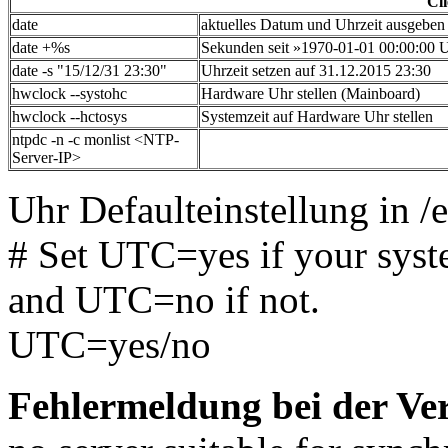
Cl
date
aktuelles Datum und Uhrzeit ausgeben
date +%s
Sekunden seit »1970-01-01 00:00:00
date -s "15/12/31 23:30"
Uhrzeit setzen auf 31.12.2015 23:30
hwclock --systohc
Hardware Uhr stellen (Mainboard)
hwclock --hctosys
Systemzeit auf Hardware Uhr stellen
ntpdc -n -c monlist <NTP-
Server-IP>
Uhr Defaulteinstellung in /e
# Set UTC=yes if your syst
and UTC=no if not.
UTC=yes/no
Fehlermeldung bei der V