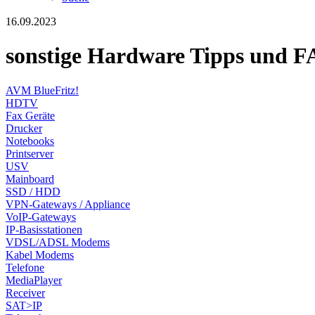
16.09.2023
sonstige Hardware Tipps und 
AVM BlueFritz!
HDTV
Fax Geräte
Drucker
Notebooks
Printserver
USV
Mainboard
SSD / HDD
VPN-Gateways / Appliance
VoIP-Gateways
IP-Basisstationen
VDSL/ADSL Modems
Kabel Modems
Telefone
MediaPlayer
Receiver
SAT>IP