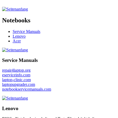
Notebooks
Service Manuals
Lenovo
Acer
Service Manuals
repair4laptop.org
eserviceinfo.com
laptop-clinic.com
laptopupgrader.com
notebookservicemanuals.com
Lenovo