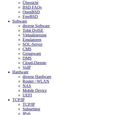
Übersicht
BSD FAQs
OpenBSD
FreeBSD
Software
diverse Software
Tobit DvISE
Virtualisierung
Emulatoren
SQL-Server
CMS
Groupware
DMS
Cloud-Dienste
VoIP
Hardware
diverse Hardware
Router / WLAN
NAS
Mobile Device
UEFI
TCP/IP
TCP/IP
Subnetting
IPv6