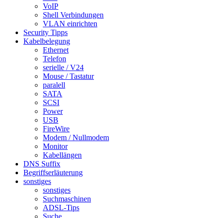
VoIP
Shell Verbindungen
VLAN einrichten
Security Tipps
Kabelbelegung
Ethernet
Telefon
serielle / V24
Mouse / Tastatur
paralell
SATA
SCSI
Power
USB
FireWire
Modem / Nullmodem
Monitor
Kabellängen
DNS Suffix
Begriffserläuterung
sonstiges
sonstiges
Suchmaschinen
ADSL-Tips
Suche