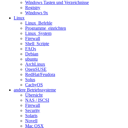
Windows Tasten und Verzeichnisse
Registry
Windows 9x
Linux
Linux_Befehle
Programme_einrichten
Linux_System
Firewall
Shell_Scripte
FAQs
Debian
ubuntu
ArchLinux
OpenSUSE
RedHat/Feudora
Solus
CachyOS
andere Betriebssysteme
Übersicht
NAS / ISCSI
Firewall
Security
Solaris
Novell
Mac OSX