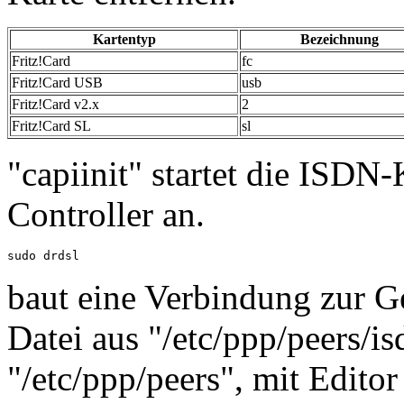
Kartentyp
Bezeichnung
Fritz!Card
fc
Fritz!Card USB
usb
Fritz!Card v2.x
2
Fritz!Card SL
sl
"capiinit" startet die ISDN
Controller an.
sudo drdsl
baut eine Verbindung zur Ge
Datei aus "/etc/ppp/peers/is
"/etc/ppp/peers", mit Edit