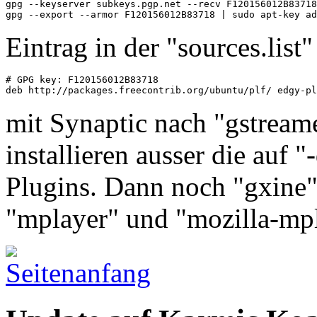
gpg --keyserver subkeys.pgp.net --recv F120156012B83718

Eintrag in der "sources.list"
# GPG key: F120156012B83718

deb http://packages.freecontrib.org/ubuntu/plf/ edgy-pl
mit Synaptic nach "gstreame
installieren ausser die auf
Plugins. Dann noch "gxine",
"mplayer" und "mozilla-mp