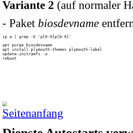
Variante 2
(auf normaler H
- Paket
biosdevname
entfer
ip a | grep -E 'p[0-9]p[0-9]'
apt purge biosdevname

apt install plymouth-themes plymouth-label

update-initramfs -u

reboot
Dienste Autostarts verw