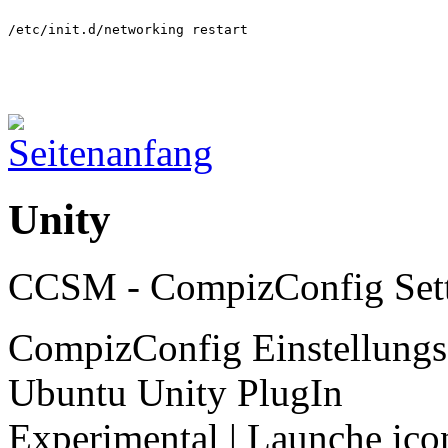
/etc/init.d/networking restart
Unity
CCSM - CompizConfig Set
CompizConfig Einstellungs-
Ubuntu Unity PlugIn
Experimental | Launche ico