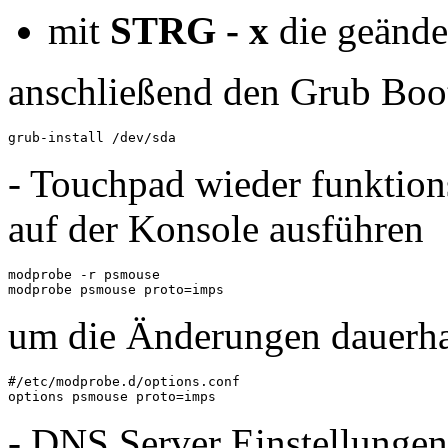
mit
STRG - x
die geänder
anschließend den Grub Boots
grub-install /dev/sda
- Touchpad wieder funktio
auf der Konsole ausführen
modprobe -r psmouse

modprobe psmouse proto=imps
um die Änderungen dauerh
#/etc/modprobe.d/options.conf
options psmouse proto=imps
- DNS Server Einstellunge