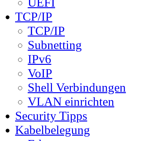
UEFI
TCP/IP
TCP/IP
Subnetting
IPv6
VoIP
Shell Verbindungen
VLAN einrichten
Security Tipps
Kabelbelegung