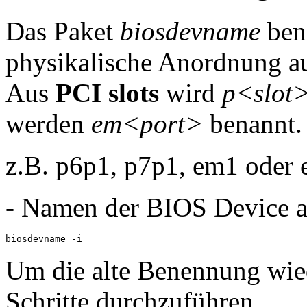
Das Paket
biosdevname
bene
physikalische Anordnung a
Aus
PCI slots
wird
p<slot
werden
em<port>
benannt.
z.B. p6p1, p7p1, em1 oder 
- Namen der BIOS Device a
biosdevname -i
Um die alte Benennung wied
Schritte durchzuführen.