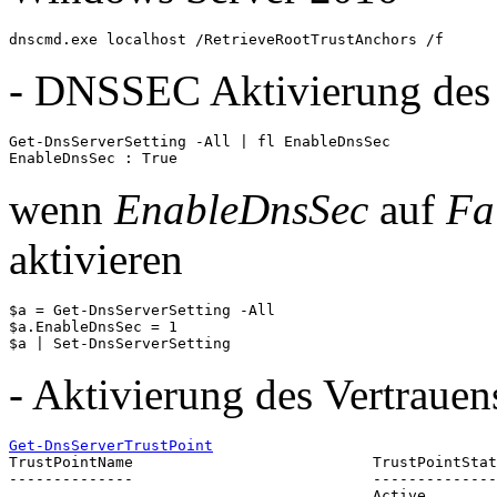
dnscmd.exe localhost /RetrieveRootTrustAnchors /f
- DNSSEC Aktivierung des
Get-DnsServerSetting -All | fl EnableDnsSec

EnableDnsSec : True
wenn
EnableDnsSec
auf
Fa
aktivieren
$a = Get-DnsServerSetting -All

$a.EnableDnsSec = 1

$a | Set-DnsServerSetting
- Aktivierung des Vertraue
Get-DnsServerTrustPoint
TrustPointName                           TrustPointStat
--------------                           --------------
.                                        Active       