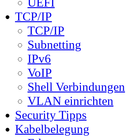
UEFI
TCP/IP
TCP/IP
Subnetting
IPv6
VoIP
Shell Verbindungen
VLAN einrichten
Security Tipps
Kabelbelegung