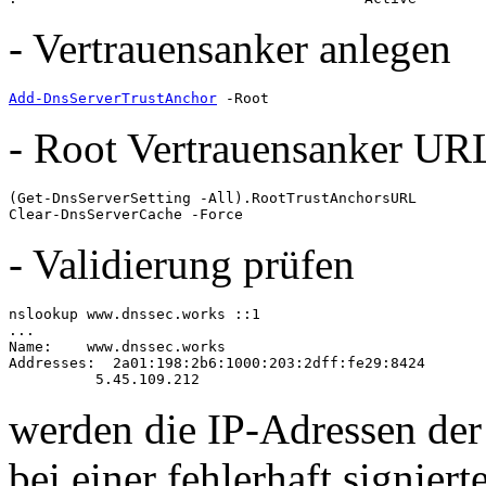
- Vertrauensanker anlegen
Add-DnsServerTrustAnchor
 -Root
- Root Vertrauensanker UR
(Get-DnsServerSetting -All).RootTrustAnchorsURL

Clear-DnsServerCache -Force
- Validierung prüfen
nslookup www.dnssec.works ::1

...

Name:    www.dnssec.works

Addresses:  2a01:198:2b6:1000:203:2dff:fe29:8424

          5.45.109.212
werden die IP-Adressen der 
bei einer fehlerhaft signie