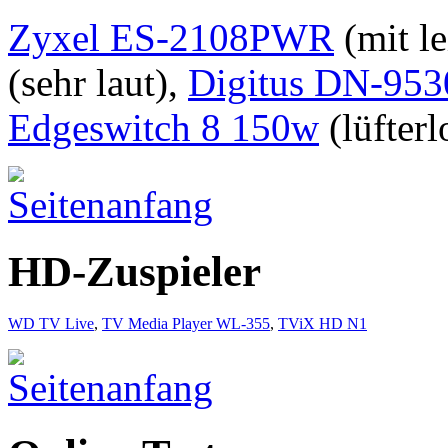
Zyxel ES-2108PWR
(mit l
(sehr laut),
Digitus DN-953
Edgeswitch 8 150w
(lüfterl
HD-Zuspieler
WD TV Live
,
TV Media Player WL-355
,
TViX HD N1