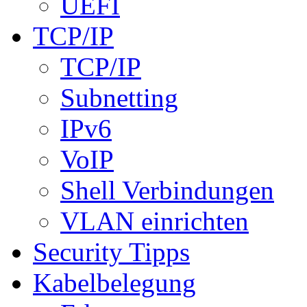
UEFI
TCP/IP
TCP/IP
Subnetting
IPv6
VoIP
Shell Verbindungen
VLAN einrichten
Security Tipps
Kabelbelegung