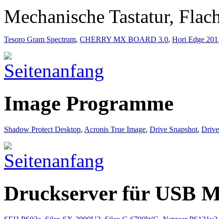
Mechanische Tastatur, Flac
Tesoro Gram Spectrum
,
CHERRY MX BOARD 3.0
,
Hori Edge 201
Image Programme
Shadow Protect Desktop
,
Acronis True Image
,
Drive Snapshot
,
Driv
Druckserver für USB M