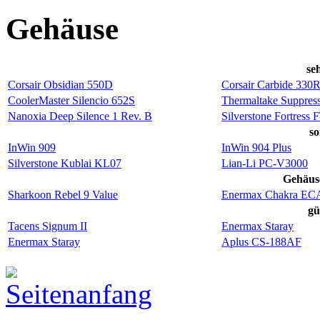
Gehäuse
se
Corsair Obsidian 550D
Corsair Carbide 330
CoolerMaster Silencio 652S
Thermaltake Suppress
Nanoxia Deep Silence 1 Rev. B
Silverstone Fortress 
so
InWin 909
InWin 904 Plus
Silverstone Kublai KL07
Lian-Li PC-V3000
Gehäus
Sharkoon Rebel 9 Value
Enermax Chakra EC
gü
Tacens Signum II
Enermax Staray
Enermax Staray
Aplus CS-188AF