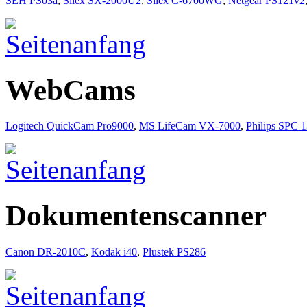
SEH PS03a
,
Silex SX-2000U2
,
Silex C-6700WG
,
Netgear PS121v2
WebCams
Logitech QuickCam Pro9000
,
MS LifeCam VX-7000
,
Philips SPC
Dokumentenscanner
Canon DR-2010C
,
Kodak i40
,
Plustek PS286