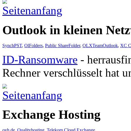
Outlook in kleinen Net
SynchPST
,
OlFolders
,
Public ShareFolder
,
OLXTeamOutlook
,
XC C
ID-Ransomware
- herrausf
Rechner verschlüsselt hat u
Exchange Hosting
ovh.de
,
Qualityhosting
,
Telekom Cloud Exchange