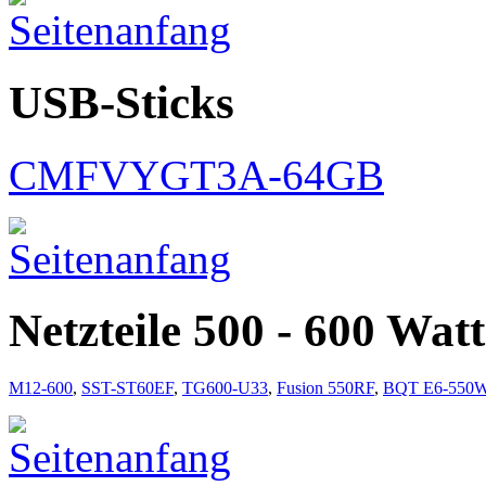
USB-Sticks
CMFVYGT3A-64GB
Netzteile 500 - 600 Watt
M12-600
,
SST-ST60EF
,
TG600-U33
,
Fusion 550RF
,
BQT E6-550