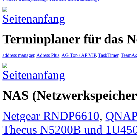
Terminplaner für das 
address manager
,
Adress Plus
,
AG Top / AP VIP
,
TaskTimer
,
TeamAg
NAS (Netzwerkspeicher
Netgear RNDP6610
,
QNAP 
Thecus N5200B und 1U45